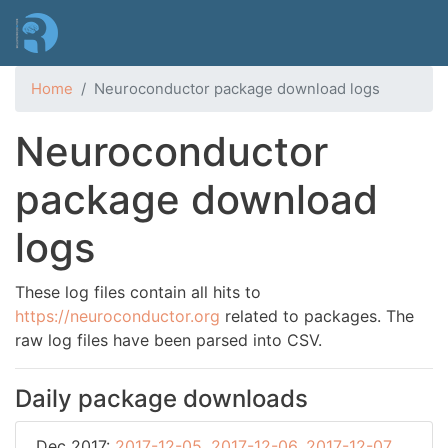
Skip
to
main
content
Home
Neuroconductor package download logs
Neuroconductor
package download
logs
These log files contain all hits to
https://neuroconductor.org
related to packages. The
raw log files have been parsed into CSV.
Daily package downloads
Dec 2017:
2017-12-05
,
2017-12-06
,
2017-12-07
,